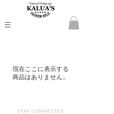
現在ここに表示する
商品はありません。
STAY CONNECTED