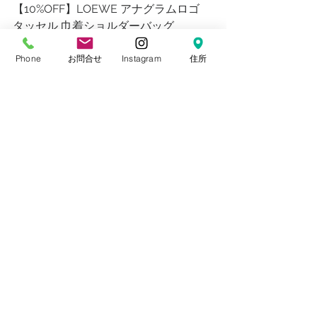
【10%OFF】LOEWE アナグラムロゴ
タッセル 巾着ショルダーバッグ
在庫なし
Phone
お問合せ
Instagram
住所
¥205,000+TAX
CHANEL デカココ×タッセルマトラッ
セチェーンショルダーバッグ
在庫なし