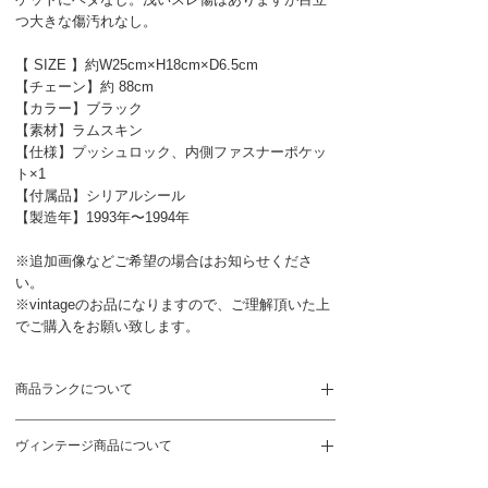
つ大きな傷汚れなし。
【 SIZE 】約W25cm×H18cm×D6.5cm
【チェーン】約 88cm
【カラー】ブラック
【素材】ラムスキン
【仕様】プッシュロック、内側ファスナーポケッ
ト×1
【付属品】シリアルシール
【製造年】1993年〜1994年
※追加画像などご希望の場合はお知らせくださ
い。
※vintageのお品になりますので、ご理解頂いた上
でご購入をお願い致します。
商品ランクについて
S
新品、未使用品
ヴィンテージ商品について
SA
未使用に近い状態。展示や保管に伴う
ヴィンテージ商品のため新品のお品とは異なりま