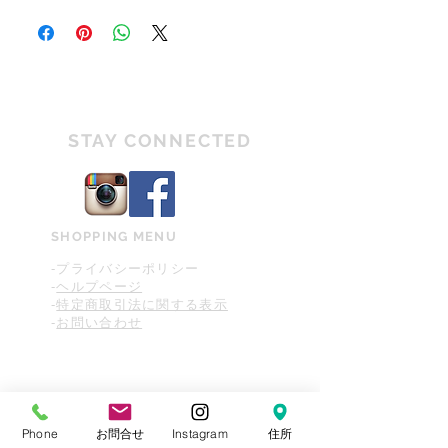
ごく僅かなダメージ
す。ご理解を頂いた上でご購入をお願い致しま
す。
PCや携帯端末などご覧になる環境によって色合い
A
特に気になる箇所がないキレイな状態
や質感などが違って見える場合がございます。
のヴィンテージ商品
商品画像や説明文をご確認頂き、ご不明な部分な
どございましたらご購入前にお気軽にお問い合わ
AB
若干のダメージはあるが比較的キレイ
せください。
な状態
STAY CONNECTED
ヴィンテージ商品は全て一点物の為、返品・交換
が不可となりますのでご理解の程お願い申し上げ
BA
若干のダメージがあるヴィンテージ商
ます。
品（ユーズド感がある）
B
ダメージがあり、ユーズド感が感じら
SHOPPING MENU
れる状態
-プライバシーポリシー
-
ヘルプページ
D
大きなダメージがあり、使用の際に支
-
特定商取引法に関する表示
障が伴う状態
-
お問い合わせ
Phone
お問合せ
Instagram
住所