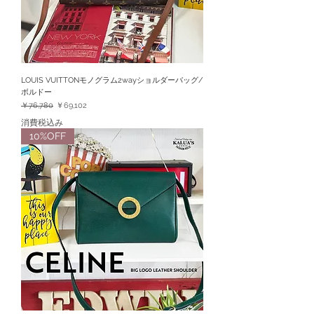
LOUIS VUITTONモノグラム2wayショルダーバッグ/
ボルドー
通常価格
セール価格
￥76,780
￥69,102
消費税込み
10%OFF