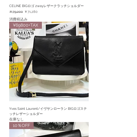
CELINE BIGロゴ 2wayレザークラッチショルダー
通常価格
セール価格
￥79,200
￥71,280
消費税込み
¥69800+TAX
Yves Saint Laurent/イヴサンローラン BIGロゴステ
ッチレザーショルダー
在庫なし
10％OFF