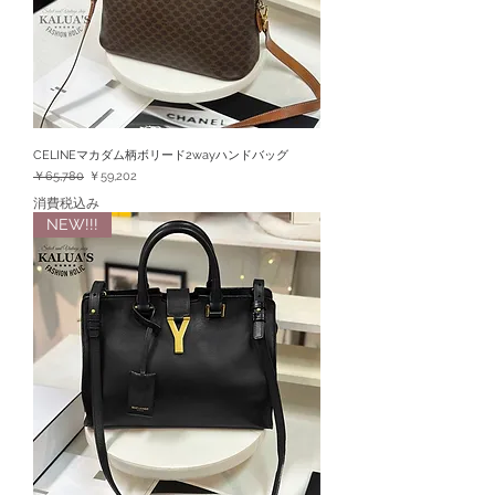
CELINEマカダム柄ボリード2wayハンドバッグ
通常価格
セール価格
￥65,780
￥59,202
消費税込み
NEW!!!