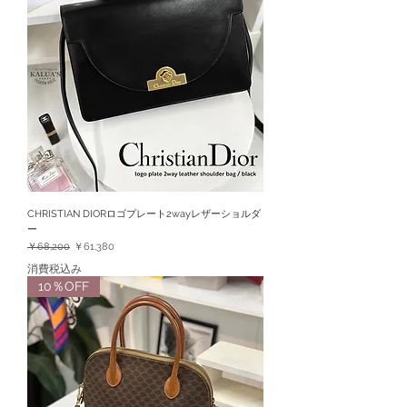
CHRISTIAN DIORロゴプレート2wayレザーショルダ
ー
通常価格
セール価格
￥68,200
￥61,380
消費税込み
10％OFF