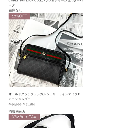
CHRISTIAN DIOR CDエンブレムレザーショルダーバ
ッグ
在庫なし
10%OFF
オールドグッチクラシカルシェリーラインマイクロ
ミニショルダー
通常価格
セール価格
￥79,200
￥71,280
消費税込み
¥62,800+TAX