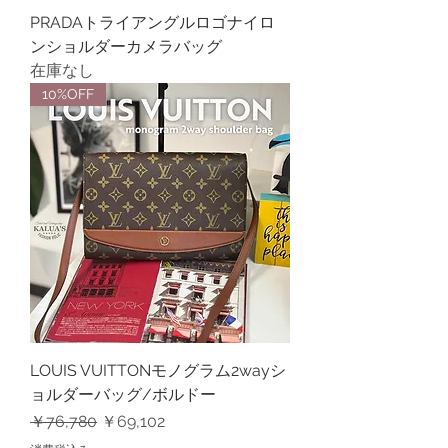
PRADAトライアングルロゴナイロ
ンショルダーカメラバッグ
在庫なし
10%OFF
LOUIS VUITTONモノグラム2wayシ
ョルダーバッグ/ボルドー
通常価格
セール価格
￥76,780
￥69,102