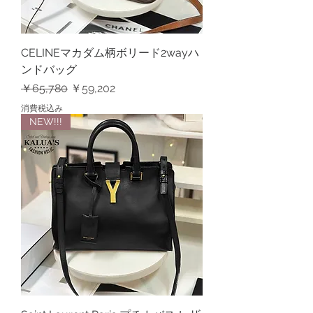
CELINEマカダム柄ボリード2wayハ
ンドバッグ
通常価格
セール価格
￥65,780
￥59,202
消費税込み
NEW!!!