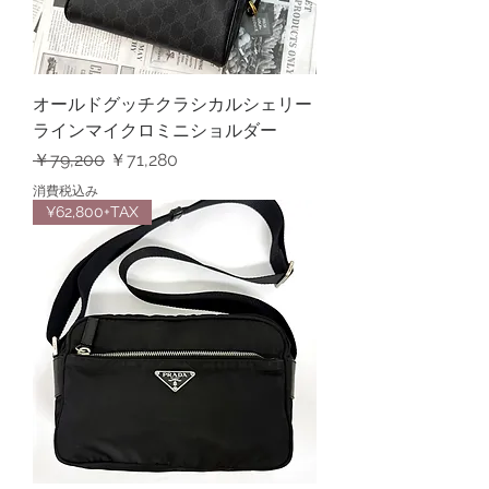
オールドグッチクラシカルシェリー
ラインマイクロミニショルダー
通常価格
セール価格
￥79,200
￥71,280
消費税込み
¥62,800+TAX