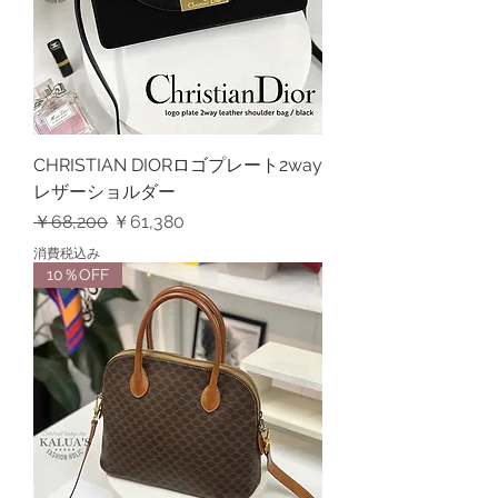
CHRISTIAN DIORロゴプレート2way
レザーショルダー
通常価格
セール価格
￥68,200
￥61,380
消費税込み
10％OFF