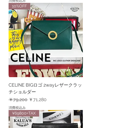
消費税込み
10%OFF
CELINE BIGロゴ 2wayレザークラッ
チショルダー
通常価格
セール価格
￥79,200
￥71,280
消費税込み
¥69800+TAX