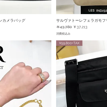
ロンカメラバッグ
ビュー
サルヴァトーレフェラガモフ
クイ
通常価格
セール価格
￥43,780
￥37,213
消費税込み
¥59,800+TAX