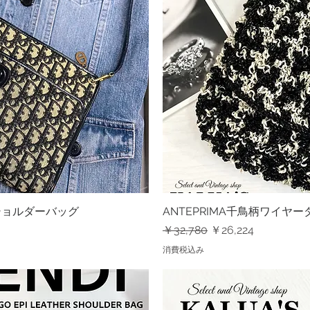
ワンショルダーバッグ
ビュー
ANTEPRIMA千鳥柄ワイヤ
クイ
通常価格
セール価格
￥32,780
￥26,224
消費税込み