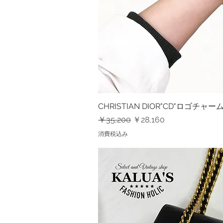
CHRISTIAN DIOR"CD"ロゴチ
クイック
通常価格
セール価格
￥35,200
￥28,160
消費税込み