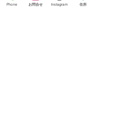
Phone
お問合せ
Instagram
住所
MEMBERS
-ショッピングカート
-メルマガ登録
SHOP ADDRESS
〒064-0805
札幌市中央区南5条西8丁目7-1
吉田ビル１F
TEL:
011-511-0738
MAIL:
info@kaluas.com