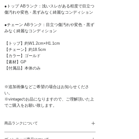
●トップ ABランク：浅いスレがある程度で目立つ
傷汚れや変色・黒ずみなく綺麗なコンディション
●チェーン ABランク：目立つ傷汚れや変色・黒ず
みなく綺麗なコンディション
【トップ】約W1.2cm×H1.1cm
【チェーン】約18.5cm
【カラー】ゴールド
【素材】GP
【付属品】本体のみ
※追加画像などご希望の場合はお知らせくださ
い。
※vintageのお品になりますので、ご理解頂いた上
でご購入をお願い致します。
商品ランクについて
S
新品、未使用品