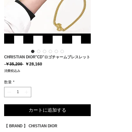
CHRISTIAN DIOR"CD"ロゴチャームブレスレット
通
セ
 ￥35,200 
￥28,160
常
ー
消費税込み
価
ル
格
価
数量
*
格
カートに追加する
【 BRAND 】 CHISTIAN DIOR