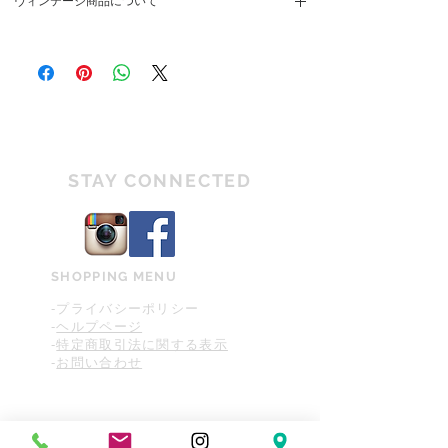
ヴィンテージ商品について
SA
未使用に近い状態。展示や保管に伴う
ヴィンテージ商品のため新品のお品とは異なりま
ごく僅かなダメージ
す。ご理解を頂いた上でご購入をお願い致しま
す。
PCや携帯端末などご覧になる環境によって色合い
A
特に気になる箇所がないキレイな状態
や質感などが違って見える場合がございます。
のヴィンテージ商品
商品画像や説明文をご確認頂き、ご不明な部分な
どございましたらご購入前にお気軽にお問い合わ
AB
若干のダメージはあるが比較的キレイ
せください。
な状態
STAY CONNECTED
ヴィンテージ商品は全て一点物の為、返品・交換
が不可となりますのでご理解の程お願い申し上げ
BA
若干のダメージがあるヴィンテージ商
ます。
品（ユーズド感がある）
B
ダメージがあり、ユーズド感が感じら
SHOPPING MENU
れる状態
-プライバシーポリシー
-
ヘルプページ
D
大きなダメージがあり、使用の際に支
-
特定商取引法に関する表示
障が伴う状態
-
お問い合わせ