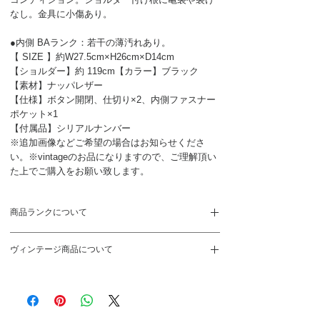
なし。金具に小傷あり。
●内側 BAランク：若干の薄汚れあり。
【 SIZE 】約W27.5cm×H26cm×D14cm
【ショルダー】約 119cm【カラー】ブラック
【素材】ナッパレザー
【仕様】ボタン開閉、仕切り×2、内側ファスナー
ポケット×1
【付属品】シリアルナンバー
※追加画像などご希望の場合はお知らせくださ
い。※vintageのお品になりますので、ご理解頂い
た上でご購入をお願い致します。
商品ランクについて
S
新品、未使用品
ヴィンテージ商品について
SA
未使用に近い状態。展示や保管に伴う
ヴィンテージ商品のため新品のお品とは異なりま
ごく僅かなダメージ
す。ご理解を頂いた上でご購入をお願い致しま
す。
PCや携帯端末などご覧になる環境によって色合い
A
特に気になる箇所がないキレイな状態