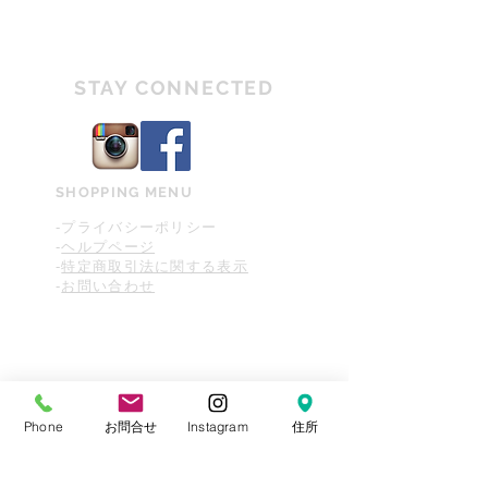
や質感などが違って見える場合がございます。
のヴィンテージ商品
商品画像や説明文をご確認頂き、ご不明な部分な
どございましたらご購入前にお気軽にお問い合わ
AB
若干のダメージはあるが比較的キレイ
せください。
な状態
STAY CONNECTED
ヴィンテージ商品は全て一点物の為、返品・交換
が不可となりますのでご理解の程お願い申し上げ
BA
若干のダメージがあるヴィンテージ商
ます。
品（ユーズド感がある）
B
ダメージがあり、ユーズド感が感じら
SHOPPING MENU
れる状態
-プライバシーポリシー
-
ヘルプページ
D
大きなダメージがあり、使用の際に支
-
特定商取引法に関する表示
障が伴う状態
-
お問い合わせ
Phone
お問合せ
Instagram
住所