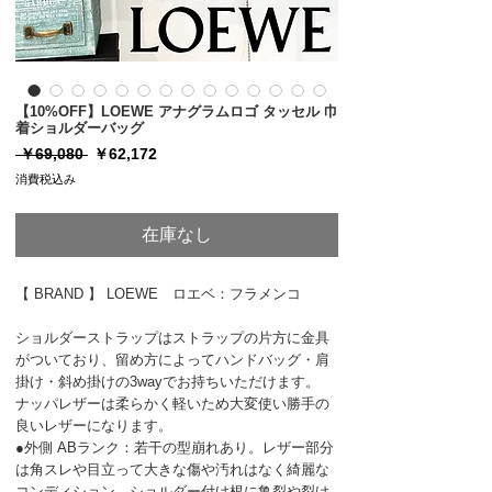
【10%OFF】LOEWE アナグラムロゴ タッセル 巾
着ショルダーバッグ
通
セ
 ￥69,080 
￥62,172
常
ー
消費税込み
価
ル
格
価
格
在庫なし
【 BRAND 】 LOEWE ロエベ：フラメンコ
ショルダーストラップはストラップの片方に金具
がついており、留め方によってハンドバッグ・肩
掛け・斜め掛けの3wayでお持ちいただけます。
ナッパレザーは柔らかく軽いため大変使い勝手の
良いレザーになります。
●外側 ABランク：若干の型崩れあり。レザー部分
は角スレや目立って大きな傷や汚れはなく綺麗な
コンディション。ショルダー付け根に亀裂や裂け