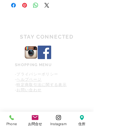
ごく僅かなダメージ
す。ご理解を頂いた上でご購入をお願い致しま
す。
PCや携帯端末などご覧になる環境によって色合い
A
特に気になる箇所がないキレイな状態
や質感などが違って見える場合がございます。
のヴィンテージ商品
商品画像や説明文をご確認頂き、ご不明な部分な
どございましたらご購入前にお気軽にお問い合わ
AB
若干のダメージはあるが比較的キレイ
せください。
な状態
STAY CONNECTED
ヴィンテージ商品は全て一点物の為、返品・交換
が不可となりますのでご理解の程お願い申し上げ
BA
若干のダメージがあるヴィンテージ商
ます。
品（ユーズド感がある）
B
ダメージがあり、ユーズド感が感じら
SHOPPING MENU
れる状態
-プライバシーポリシー
-
ヘルプページ
D
大きなダメージがあり、使用の際に支
-
特定商取引法に関する表示
障が伴う状態
-
お問い合わせ
Phone
お問合せ
Instagram
住所