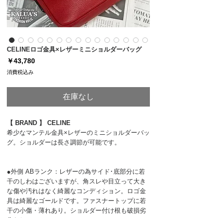
CELINEロゴ金具×レザーミニショルダーバッグ
価
￥43,780
格
消費税込み
在庫なし
【 BRAND 】 CELINE
希少なマンテル金具×レザーのミニショルダーバッ
グ。ショルダーは長さ調節が可能です。
●外側 ABランク：レザーの為サイド･底部分に若
干のしわはございますが、角スレや目立って大き
な傷や汚れはなく綺麗なコンディション。ロゴ金
具は綺麗なゴールドです。ファスナートップに若
干の小傷・薄れあり。ショルダー付け根も破損劣