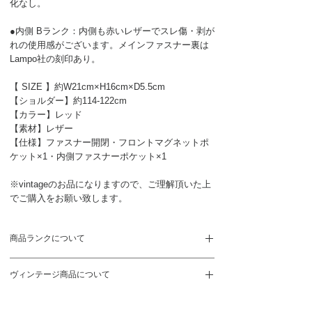
化なし。
●内側 Bランク：内側も赤いレザーでスレ傷・剥が
れの使用感がございます。メインファスナー裏は
Lampo社の刻印あり。
【 SIZE 】約W21cm×H16cm×D5.5cm
【ショルダー】約114-122cm
【カラー】レッド
【素材】レザー
【仕様】ファスナー開閉・フロントマグネットポ
ケット×1・内側ファスナーポケット×1
※vintageのお品になりますので、ご理解頂いた上
でご購入をお願い致します。
商品ランクについて
S
新品、未使用品
ヴィンテージ商品について
SA
未使用に近い状態。展示や保管に伴う
ヴィンテージ商品のため新品のお品とは異なりま