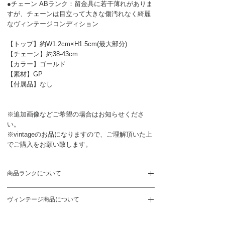
●チェーン ABランク：留金具に若干薄れがありま
すが、チェーンは目立って大きな傷汚れなく綺麗
なヴィンテージコンディション
【トップ】約W1.2cm×H1.5cm(最大部分)
【チェーン】約38-43cm
【カラー】ゴールド
【素材】GP
【付属品】なし
※追加画像などご希望の場合はお知らせくださ
い。
※vintageのお品になりますので、ご理解頂いた上
でご購入をお願い致します。
商品ランクについて
S
新品、未使用品
ヴィンテージ商品について
SA
未使用に近い状態。展示や保管に伴う
ヴィンテージ商品のため新品のお品とは異なりま