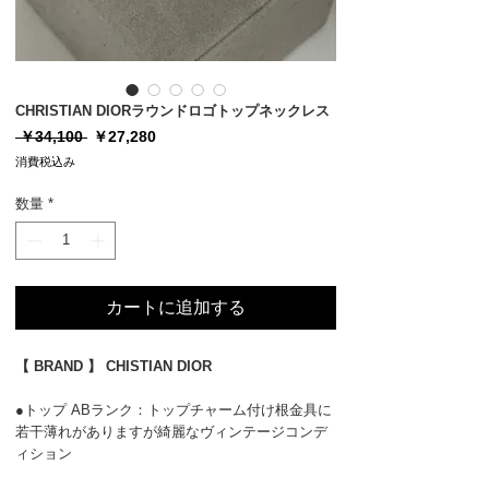
CHRISTIAN DIORラウンドロゴトップネックレス
通
セ
 ￥34,100 
￥27,280
常
ー
消費税込み
価
ル
格
価
数量
*
格
カートに追加する
【 BRAND 】 CHISTIAN DIOR
●トップ ABランク：トップチャーム付け根金具に
若干薄れがありますが綺麗なヴィンテージコンデ
ィション