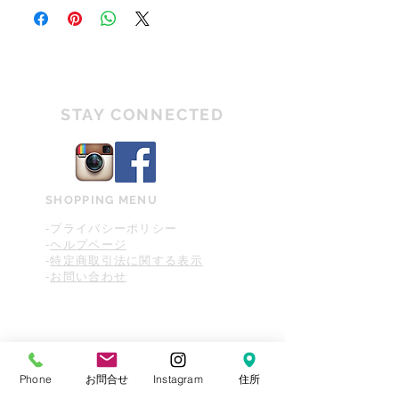
ごく僅かなダメージ
す。ご理解を頂いた上でご購入をお願い致しま
す。
PCや携帯端末などご覧になる環境によって色合い
A
特に気になる箇所がないキレイな状態
や質感などが違って見える場合がございます。
のヴィンテージ商品
商品画像や説明文をご確認頂き、ご不明な部分な
どございましたらご購入前にお気軽にお問い合わ
AB
若干のダメージはあるが比較的キレイ
せください。
な状態
STAY CONNECTED
ヴィンテージ商品は全て一点物の為、返品・交換
が不可となりますのでご理解の程お願い申し上げ
BA
若干のダメージがあるヴィンテージ商
ます。
品（ユーズド感がある）
B
ダメージがあり、ユーズド感が感じら
SHOPPING MENU
れる状態
-プライバシーポリシー
-
ヘルプページ
D
大きなダメージがあり、使用の際に支
-
特定商取引法に関する表示
障が伴う状態
-
お問い合わせ
Phone
お問合せ
Instagram
住所