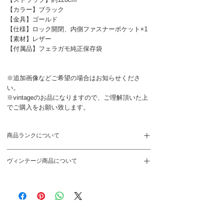
【カラー】ブラック
【金具】ゴールド
【仕様】ロック開閉、内側ファスナーポケット×1
【素材】レザー
【付属品】フェラガモ純正保存袋
※追加画像などご希望の場合はお知らせくださ
い。
※vintageのお品になりますので、ご理解頂いた上
でご購入をお願い致します。
商品ランクについて
S
新品、未使用品
ヴィンテージ商品について
SA
未使用に近い状態。展示や保管に伴う
ヴィンテージ商品のため新品のお品とは異なりま
ごく僅かなダメージ
す。ご理解を頂いた上でご購入をお願い致しま
す。
PCや携帯端末などご覧になる環境によって色合い
A
特に気になる箇所がないキレイな状態
や質感などが違って見える場合がございます。
のヴィンテージ商品