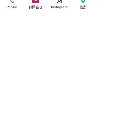
Phone
お問合せ
Instagram
住所
サルヴァトーレフェラガモフリンジヌ
バックトート
通常価格
セール価格
￥43,780
￥37,213
消費税込み
もっと見る