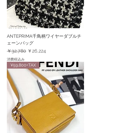
ANTEPRIMA千鳥柄ワイヤーダブルチ
ェーンバッグ
通常価格
セール価格
￥32,780
￥26,224
消費税込み
¥59,800+TAX